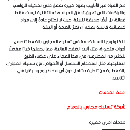
ع
R
S
S