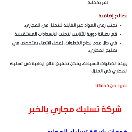
تمر بكفاءة.
نصائح إضافية
تجنب رمي المواد غير القابلة للتحلل في المجاري.
قم بصيانة دورية للأنابيب لتجنب الانسدادات المستقبلية.
في حال عدم نجاح الخطوات، يُفضل الاتصال بمتخصص في
تصليح المجاري.
بهذه الخطوات البسيطة، يمكن تحقيق نتائج إيجابية في تسليك
المجاري في المنزل.
لمزيد من خدماتنا
شركة تسليك مجاري بالخبر
تعد شركة تسليك مجاري بالقطيف من العناصر الحيوية في الحفاظ على سلامة وجودة البنية التحتية للمنازل والمرافق العامة. يتزايد الطلب على هذه الخدمات في القطيف، حيث يسعى العديد من السكان إلى الحفاظ على بيئة صحية ونظيفة. تتخصص شركات تسليك المجاري في تقديم حلول فعالة لمشاكل الانسداد، مما يسهم في تحسين نوعية الحياة في المجتمعات.