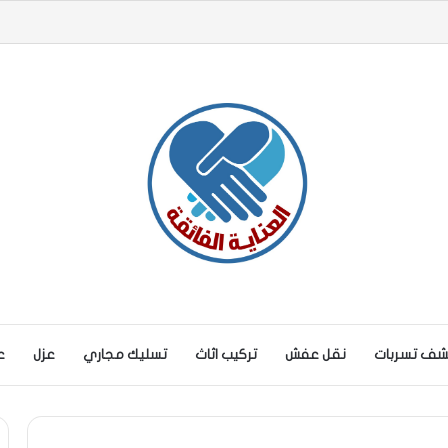
ف تسربات
نقل عفش
تركيب اثاث
تسليك مجاري
عزل
ع