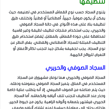
لتنظيفها
يتنوع السجاد حسب نوع القماش المستخدم في تصنيعه، حيث
يمكن أن يكون صوفياً، حريرياً، أصطناعياً أو قطنياً. وتختلف طرق
تنظيفه بناءً على هذه الأنواع. في حالة السجاد الصوفي
والحريري، يجب استخدام منتجات تنظيف لطيفة وغير قاسية
لمحافظة على جودة القماش. بالمقابل، يُفضل استخدام طرق
التنظيف المبللة للسجاد الأصطناعي والقطني. بغض النظر عن
نوع السجاد، يجب تجفيفه بشكل جيد لتجنب تكاثر الأعفان أو
التعرض للروائح الكريهة.
السجاد الصوفي والحريري
السجاد الصوفي والحريري هما نوعان مشهوران من السجاد
المستخدم في المنازل. يتميز السجاد الصوفي بنعومته ودفئه،
حيث يتم صناعته من الصوف الطبيعي. إلا أنه يتطلب عناية خاصة
وحذر عند التنظيف لتجنب تلف أليافه وانكماشه. أما السجاد
الحريري فيشتهر بلمعانه وألوانه الزاهية. يكون من خيوط الحرير،
ولذلك يحتاج إلى معاملة حساسة لمنع تشابك أليافه وضعف