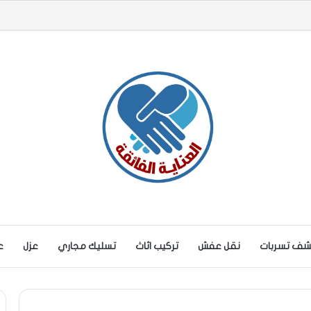
ف تسربات
نقل عفش
تركيب اثاث
تسليك مجاري
عزل
ع