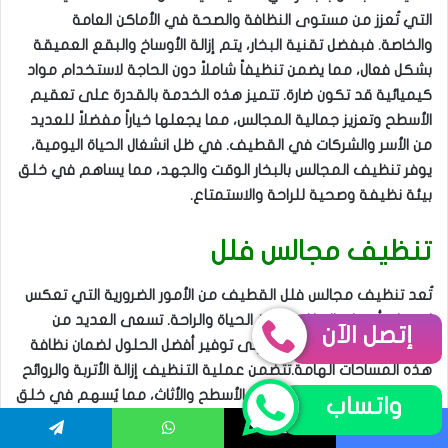
التي تُعزز من مستوى النظافة والصحة في الأماكن العامة
والخاصة. فبفضل تقنية البخار، يتم إزالة الأوساخ والبقع العميقة
بشكل فعال، مما يضمن تنظيفاً شاملاً دون الحاجة لاستخدام مواد
كيميائية قد تكون ضارة. تتميز هذه الخدمة بالقدرة على تعقيم
الأسطح وتعزيز جمالية المجالس، مما يجعلها خياراً مفضلاً للعديد
من الأسر والشركات في القطيف. في ظل انشغال الحياة اليومية،
يوفر تنظيف المجالس بالبخار الوقت والجهد، مما يساهم في خلق
بيئة نظيفة وصحية للراحة والاستمتاع.
تنظيف مجالس فلل
تُعد تنظيف مجالس فلل القطيف من الأمور الضرورية التي تعكس
اهتمام أصحاب الفلل بجودة الحياة والراحة. تسعى العديد من
إتصل الآن
خدمات التنظيف المحترفة إلى توفير أفضل الحلول لضمان نظافة
هذه المساحات الهامة.تتضمن عملية التنظيف إزالة الأتربة والروائح
الكريهة، بالإضافة إلى تعقيم الأسطح والأثاث، مما يُسهم في خلق
واتساب
بيئة مريحة وصحية.كما أن تنظيف المجالس يُعزز من جمالها، مما
يُساعد في رفع قيمة العقار وجعله مكانًا ممتعًا لاستقبال