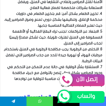
الآمنة لقتل الصراصير وتفادي انتشارها في المنزل، ويفضل
الاستعانة بشركات متخصصة لضمان فعالية العلاج.
4. تخزين الطعام بشكل آمن: قم بتخزين الطعام في حاويات
محكمة الإغلاق، وتنظيفها بشكل دوري لمنع وصول الصراصير إليه،
حيث تعتبر المصادر الغذائية المناسبة جذبها.
5. الابتعاد عن التراكمات: تجنب ترك البقايا الغذائية أو الأطعمة
المسقوفة في المنزل لفترات طويلة، حيث تشكل مصدرًا رئيسيًا
لجذب الصراصير إلى المنزل.
6. التخلص من الرطوبة: يجب مكافحة الرطوبة في المنزل باستخدام
مرطبات الهواء أو تهوية جيدة للحد من جذب الصراصير التي تفضل
البيئات الرطبة.
7. الاستشارة بشأن الوقاية: في حالة عدم التمكن من التحكم في
وجود الصراصير بشكل فعال، يُنصح بالتواصل مع خبراء مكافحة
إتصل الآن
الآفات للاستشارة واتباع خطوات مناسبة للوقاية من تواجدها
والتخلص منها بشكل نهائي.
واتساب
انواع خدمات مكافحه الصراصير بالخبر