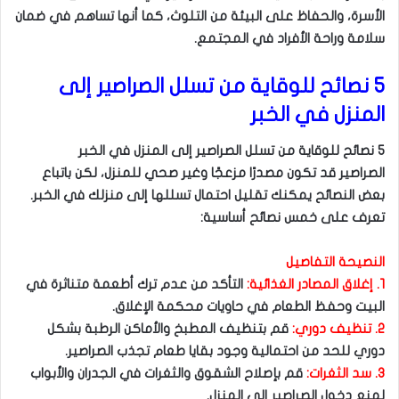
الأسرة، والحفاظ على البيئة من التلوث، كما أنها تساهم في ضمان
سلامة وراحة الأفراد في المجتمع.
5 نصائح للوقاية من تسلل الصراصير إلى
المنزل في الخبر
٥ نصائح للوقاية من تسلل الصراصير إلى المنزل في الخبر
الصراصير قد تكون مصدرًا مزعجًا وغير صحي للمنزل، لكن باتباع
بعض النصائح يمكنك تقليل احتمال تسللها إلى منزلك في الخبر.
تعرف على خمس نصائح أساسية:
النصيحة التفاصيل
١. إغلاق المصادر الغذائية:
التأكد من عدم ترك أطعمة متناثرة في
البيت وحفظ الطعام في حاويات محكمة الإغلاق.
٢. تنظيف دوري:
قم بتنظيف المطبخ والأماكن الرطبة بشكل
دوري للحد من احتمالية وجود بقايا طعام تجذب الصراصير.
٣. سد الثغرات:
قم بإصلاح الشقوق والثغرات في الجدران والأبواب
لمنع دخول الصراصير إلى المنزل.