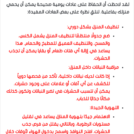
لقد لاحظت أن الحفاظ على عادات يومية صحيحة يمكن أن يحمي
منزلك بفاعلية. لنلقِ نظرة على بعض العادات المفيدة:
تنظيف المنزل بشكل دوري:
ضع جدولًا منتظمًا لتنظيف المنزل يشمل الكنس،
والمسح، والتنظيف العميق للمطبخ والحمام. هذا
يساعد في إزالة أي فتات طعام أو بقايا يمكن أن تجذب
الحشرات.
مراقبة النباتات داخل المنزل:
إذا كانت لديك نباتات داخلية، تأكد من فحصها دورياً
للكشف عن أي آفات أو علامات على وجود حشرات.
يمكن أن تتسبب الحشرات في تضرر النباتات وتكون كذلك
مكانًا جذابًا للذباب.
التهوية الجيدة:
الاهتمام جيدًا بتهوية المنازل يساعد في تقليل
مستويات الرطوبة، وبالتالي يقلل من فرص جذب
الحشرات. افتح النوافذ واسمح بدخول الهواء لأوقات خلال