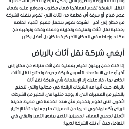
والنباتات المزروعة والطيور التي يمكن تعرضها للخطر أثناء عملية
النقل. الشركة تقدم لعملائها ضمان مكتوب وموقع عليه بضمان
عدم ضياع أو سرقة أي قطعة من الأثاث التي تقوم بنقله الشركة
من مكان إلى آخر. الشركة تقوم بتحمل جميع الأعباء الخاصة
بعملية نقل الأثاث وتغليفه وتخزينه وحمله وفكه وتركيبه من
مكانه وإعادته في المكان الآخر كيفما كان بل أفضل بكثير.
أبغي شركة نقل أثاث بالرياض
إذا كنت ممن يريدون القيام بعملية نقل اثاث منزلك من مكان إلى
آخر،أو على الاستعداد لتأسيس شركة جديدة وتحتاج لنقل الأثاث
الخاص بها ، فلا عليك إلا الإستعانة بأبي شركة نقل أثاث
بالرياض،حيث أنها من الشركات الرائدة في مجالها والتي تتمتع
بالكثير من المميزات التي لا يوجد مثلها في الكثير من الشركات
الأخرى التي تقوم بتقديم مثل هذه الخدمة في محيط مدينة
الرياض بأكملها،فهي لديها من المميزات ما يجعلها دائمًا الإختيار
الأمثل لجميع العملاء المميزين اللذين يبغون التميز والرقي في
التعامل حيث أن تلك الشركة لديها: