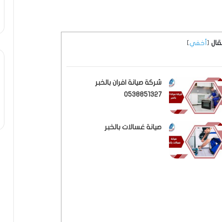
قال
[
أخفي
]
شركة صيانة افران بالخبر
0538851327
صيانة غسالات بالخبر