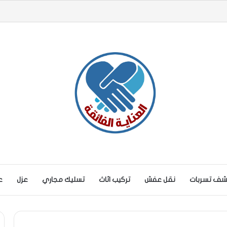
ف تسربات
نقل عفش
تركيب اثاث
تسليك مجاري
عزل
ع