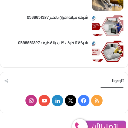
شركة صيانة افران بالخبر 0538851327
شركة تنظيف كنب بالقطيف 0538851327
تابعونا
م
ف
ل
ا
ل
ي
X
ي
Y
ن
خ
س
ن
o
س
إتصل الآن